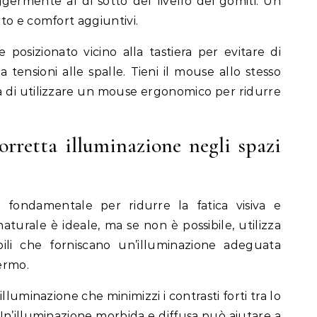
eggermente al di sotto del livello dei gomiti. Un
to e comfort aggiuntivi.
posizionato vicino alla tastiera per evitare di
a tensioni alle spalle. Tieni il mouse allo stesso
era di utilizzare un mouse ergonomico per ridurre
rretta illuminazione negli spazi
 fondamentale per ridurre la fatica visiva e
e naturale è ideale, ma se non è possibile, utilizza
ili che forniscano un’illuminazione adeguata
hermo.
luminazione che minimizzi i contrasti forti tra lo
 Un’illuminazione morbida e diffusa può aiutare a