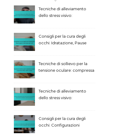
Tecniche di alleviamento
dello stress visivo:
regolazioni ergonomiche,
pause, esercizi per gli occhi
Consigli per la cura degli
occhi: Idratazione, Pause
regolari, Esercizi per gli
occhi
Tecniche di sollievo per la
tensione oculare: compressa
calda, collirio, pause
Tecniche di alleviamento
dello stress visivo:
Posizionamento dello
schermo, Idratazione,
Esercizi per gli occhi
Consigli per la cura degli
occhi: Configurazioni
ergonomiche per gli utenti