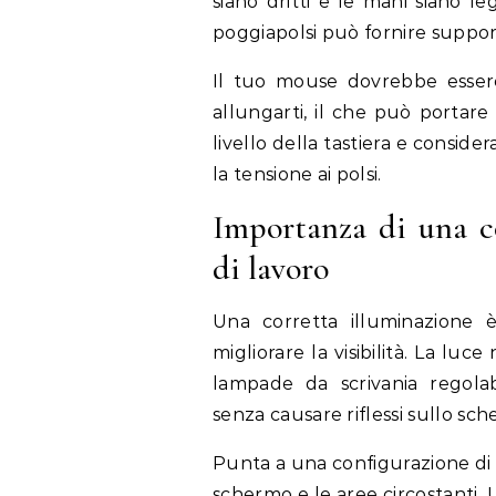
siano dritti e le mani siano l
poggiapolsi può fornire suppor
Il tuo mouse dovrebbe essere 
allungarti, il che può portare 
livello della tastiera e consid
la tensione ai polsi.
Importanza di una co
di lavoro
Una corretta illuminazione è
migliorare la visibilità. La luc
lampade da scrivania regolab
senza causare riflessi sullo sc
Punta a una configurazione di il
schermo e le aree circostanti.