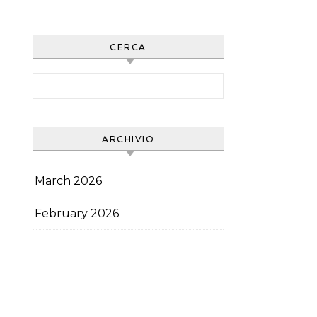
di schermo, Idratazione,
Esercizi per gli occhi
CERCA
Search for:
ARCHIVIO
March 2026
February 2026