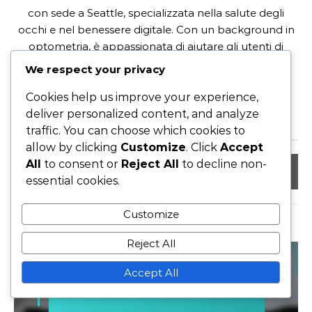
con sede a Seattle, specializzata nella salute degli
occhi e nel benessere digitale. Con un background in
optometria, è appassionata di aiutare gli utenti di
schermi intensivi a trovare sollievo da occhi secchi e
We respect your privacy
mal di testa. Quando non scrive, Clara ama fare
escursioni ed esplorare la natura.
Cookies help us improve your experience,
deliver personalized content, and analyze
traffic. You can choose which cookies to
allow by clicking
Customize
. Click
Accept
All
to consent or
Reject All
to decline non-
essential cookies.
Customize
RELATED POSTS
Reject All
Accept All