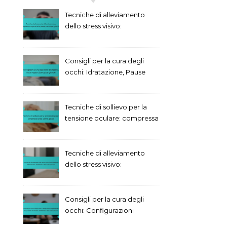
Tecniche di alleviamento
dello stress visivo:
regolazioni ergonomiche,
pause, esercizi per gli occhi
Consigli per la cura degli
occhi: Idratazione, Pause
regolari, Esercizi per gli
occhi
Tecniche di sollievo per la
tensione oculare: compressa
calda, collirio, pause
Tecniche di alleviamento
dello stress visivo:
Posizionamento dello
schermo, Idratazione,
Esercizi per gli occhi
Consigli per la cura degli
occhi: Configurazioni
ergonomiche per gli utenti