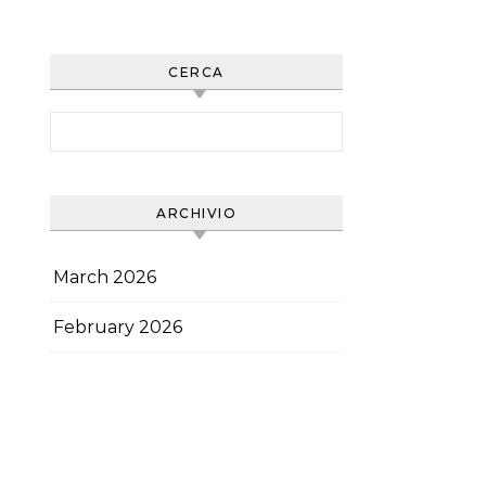
di schermo, Idratazione,
Esercizi per gli occhi
CERCA
Search for:
ARCHIVIO
March 2026
February 2026