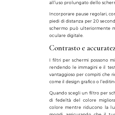
all’uso prolungato dello scher
Incorporare pause regolari, c
piedi di distanza per 20 secondi
schermo può ulteriormente migl
oculare digitale.
Contrasto e accuratez
I filtri per schermi possono mi
rendendo le immagini e il test
vantaggioso per compiti che ri
come il design grafico o l’editin
Quando scegli un filtro per sc
di fedeltà del colore miglior
colore mentre riducono la luc
mondi, assicurando che il tu