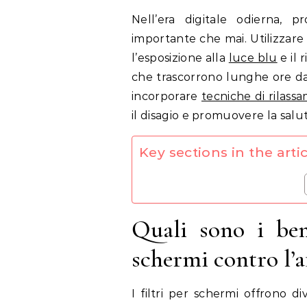
Nell’era digitale odierna, proteggere i propri occhi dallo stress è più
importante che mai. Utilizzare 
l’esposizione alla
luce blu
e il 
che trascorrono lunghe ore dav
incorporare
tecniche di rilass
il disagio e promuovere la salu
Key sections in the artic
Quali sono i bene
schermi contro l’a
I filtri per schermi offrono d